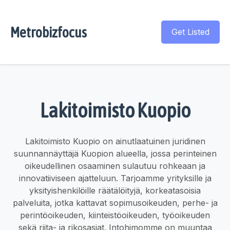
Metrobizfocus
Get Listed
Lakitoimisto Kuopio
Lakitoimisto Kuopio on ainutlaatuinen juridinen
suunnannäyttäjä Kuopion alueella, jossa perinteinen
oikeudellinen osaaminen sulautuu rohkeaan ja
innovatiiviseen ajatteluun. Tarjoamme yrityksille ja
yksityishenkilöille räätälöityjä, korkeatasoisia
palveluita, jotka kattavat sopimusoikeuden, perhe- ja
perintöoikeuden, kiinteistöoikeuden, työoikeuden
sekä riita- ja rikosasiat. Intohimomme on muuntaa